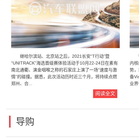
继哈尔滨站、北京站之后，2021长安“T行动”暨
“UNITRACK”海选晋级赛体验活动于10月22-24日在素有
内核
南北通衢、演金咽喉之称的石家庄上演了一场“速度与激
势，
情”的碰撞。据悉，此次活动历时近三个月，将持续点燃
备V
郑州、合...
业界带
阅读全文
|
导购