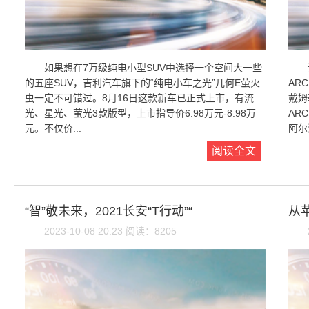
如果想在7万级纯电小型SUV中选择一个空间大一些
的五座SUV，吉利汽车旗下的“纯电小车之光”几何E萤火
AR
虫一定不可错过。8月16日这款新车已正式上市，有流
戴姆
光、星光、萤光3款版型，上市指导价6.98万元-8.98万
AR
元。不仅价...
阿尔
阅读全文
“智”敬未来，2021长安“T行动”“
从
2023-10-08 20:23 阅读：8205