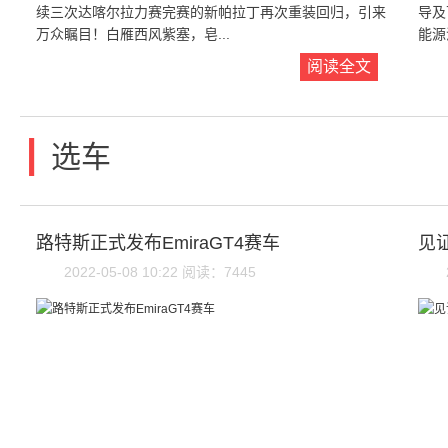
续三次达喀尔拉力赛完赛的新帕拉丁再次重装回归，引来
导及
万众瞩目！白雁西风紫塞，皂...
能源
阅读全文
|
选车
路特斯正式发布EmiraGT4赛车
见
2022-05-08 10:22 阅读：7445