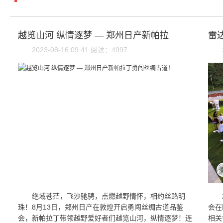
越览山河 纵情逐梦 — 郑州日产新帕拉
雷
2023-08-16 09:41 阅读：4997
绝域苍茫，飞沙驰骋，点燃越野情怀，相约丝路明
珠！8月13日，郑州日产在敦煌开启勇闯丝绸古道品鉴
会在
会，新帕拉丁带领越野爱好者们越览山河，纵情逐梦！连
相关