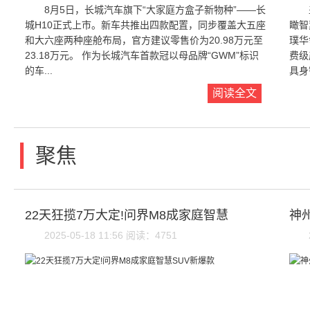
8月5日，长城汽车旗下“大家庭方盒子新物种”——长
城H10正式上市。新车共推出四款配置，同步覆盖大五座
瞰智
和大六座两种座舱布局，官方建议零售价为20.98万元至
璞华
23.18万元。 作为长城汽车首款冠以母品牌“GWM”标识
费级
的车...
具身
阅读全文
|
聚焦
22天狂揽7万大定!问界M8成家庭智慧
神州
2025-05-18 11:56 阅读：4751