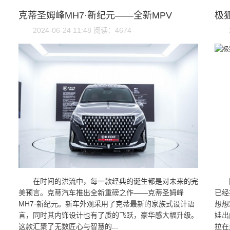
克蒂圣姆峰MH7·新纪元——全新MPV
极狐
2024-06-24 11:48 阅读：4674
在时间的洪流中，每一款经典的诞生都是对未来的完
美预言。克蒂汽车推出全新重磅之作——克蒂圣姆峰
已经
MH7·新纪元。新车外观采用了克蒂最新的家族式设计语
想想
言，同时其内饰设计也有了质的飞跃，豪华感大幅升级。
娃出
这款汇聚了无数匠心与智慧的...
拉在