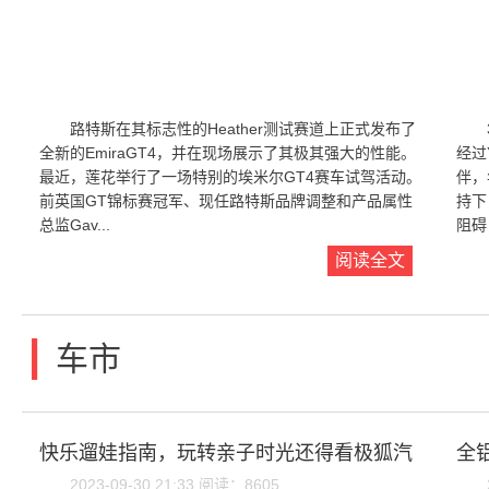
路特斯在其标志性的Heather测试赛道上正式发布了
全新的EmiraGT4，并在现场展示了其极其强大的性能。
经过
最近，莲花举行了一场特别的埃米尔GT4赛车试驾活动。
伴，
前英国GT锦标赛冠军、现任路特斯品牌调整和产品属性
持下
总监Gav...
阻碍
阅读全文
|
车市
快乐遛娃指南，玩转亲子时光还得看极狐汽
全
2023-09-30 21:33 阅读：8605