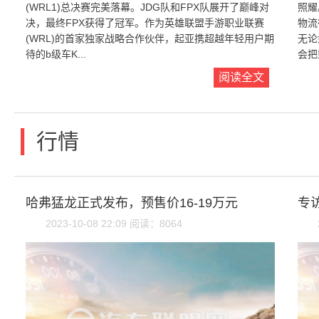
(WRL1)总决赛完美落幕。JDG队和FPX队展开了巅峰对
照耀
决，最终FPX获得了冠军。作为英雄联盟手游职业联赛
物流
(WRL)的首家独家战略合作伙伴，起亚携超越年轻用户期
无论
待的b级车K...
会把
阅读全文
|
行情
哈弗猛龙正式发布，预售价16-19万元
专
2023-10-08 22:09 阅读：8064