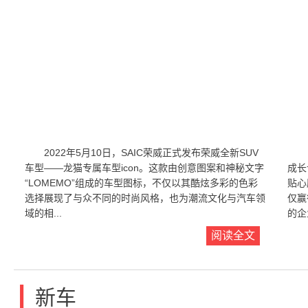
2022年5月10日，SAIC荣威正式发布荣威全新SUV
车型——龙猫专属车型icon。这款由创意图案和神秘文字
成长
“LOMEMO”组成的车型图标，不仅以其酷炫多彩的色彩
贴心
选择展现了与众不同的时尚风格，也为潮流文化与汽车领
仅赢
域的相...
的企
阅读全文
|
新车