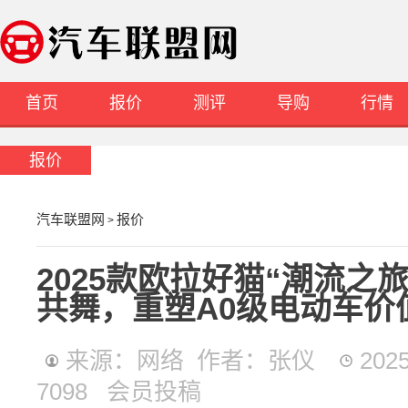
首页
报价
测评
导购
行情
报价
汽车联盟网
报价
>
2025款欧拉好猫“潮流之
共舞，重塑A0级电动车价
来源：网络 作者：张仪
202
7098 会员投稿