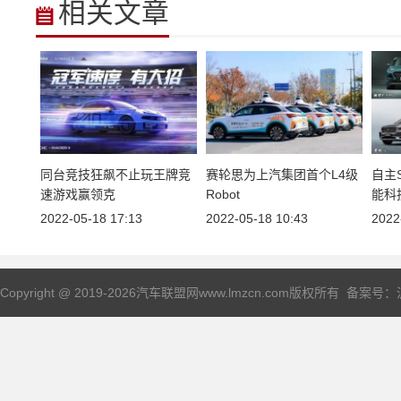
相关文章
同台竞技狂飙不止玩王牌竞
赛轮思为上汽集团首个L4级
自主
速游戏赢领克
Robot
能科
2022-05-18 17:13
2022-05-18 10:43
2022
Copyright @ 2019-
2026汽车联盟网www.lmzcn.com版权所有 备案号：