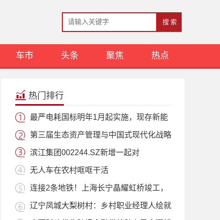
车市
头条
聚焦
热点
热门排行
最严电耗国标明年1月起实施，现存新能
第三届生态资产管理与中国式现代化战略
滨江集团002244.SZ新增一起对
无人车在农村哐哐干活
连接2条地铁！上海长宁晶耀虹桥竣工，
辽宁凤城大梨树村：乡村职业经理人绘就