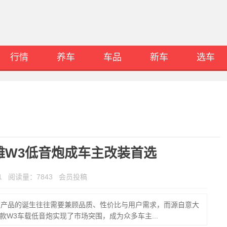
行情
养车
车品
新车
选车
尼雅W3低音炮成车主改装首选
10:41 阅读量：7843 会员投稿
款产品的诞生往往需要兼顾品质、性价比与用户需求，而源自意大
一款W3车载低音炮实现了市场突围，成为众多车主...