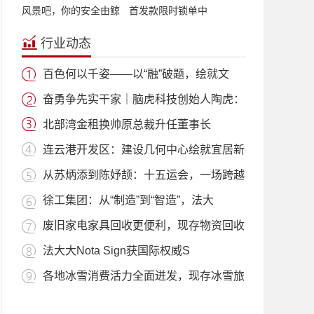
风景吧，你的安全由鲸
首发款限时锁单中
来守
行业动态
百色何以千姿——以“融”破题，绘就文
奋勇争先实干家｜脑虎科技创始人陶虎：
北部湾金租换帅原总裁升任董事长
连云港开发区：建设几何中心绘就宜居新
从苏炳添到陈妤颉：十五运会，一场跨越
徐工集团：从“制造”到“智造”，法大
废旧家电家具回收更便利，现存物资回收
法大大Nota Sign获国际权威S
各地冰雪消费活力全面迸发，现存冰雪旅